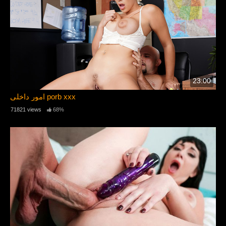
23:00
امور داخلی porb xxx
71821 views
68%