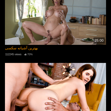
25:00
بهترین آشیانه سکسی
112245 views
70%