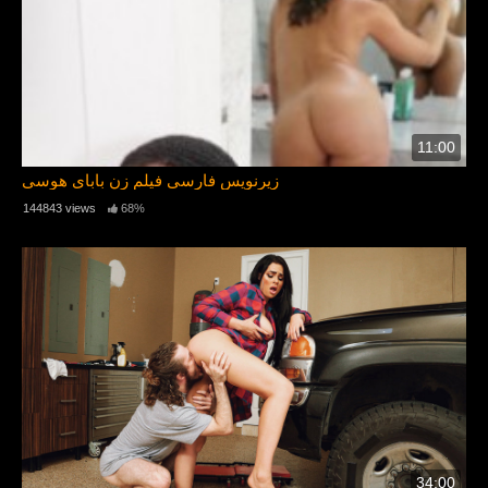
11:00
زیرنویس فارسی فیلم زن بابای هوسی
144843 views
68%
34:00