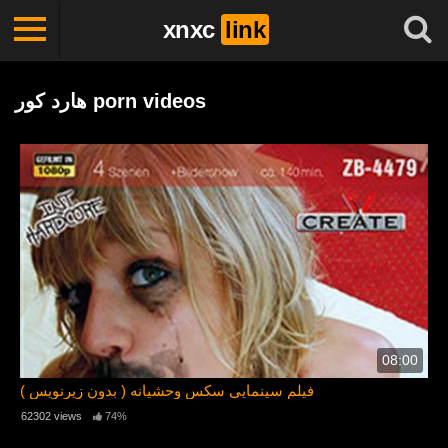
xnxc
link
هارد کور porn videos
08:00
( بدون زیرنویس ) فیلم سینمایی سکس وحشیانه
62302 views
74%