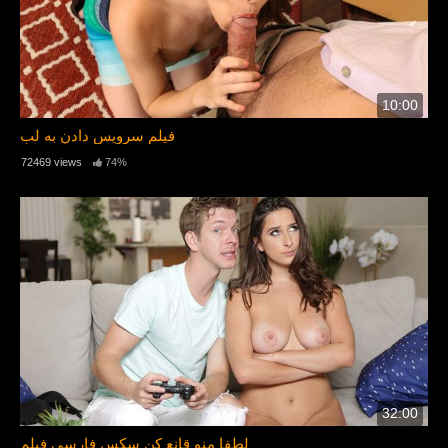
10:00
فیلم سرویس دادن به لب
72469 views
74%
32:00
لطفا منو قانع کن سکس فارسی فیلم