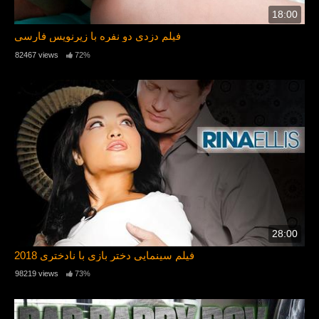
18:00
فیلم دزدی دو نفره با زیرنویس فارسی
82467 views
72%
28:00
فیلم سینمایی دختر بازی با نادختری 2018
98219 views
73%