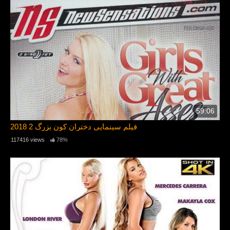
59:06
فیلم سینمایی دختران کون بزرگ 2 2018
117416 views
78%