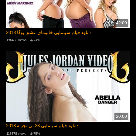
42:00
دانلود فیلم سینمایی خانومای عشق یوگا 2018
136436 views
74%
20:00
دانلود فیلم سینمایی 33 بی تجربه 2018
118678 views
75%