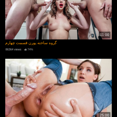
11:00
گروه ساخته پورن قسمت چهارم
86364 views
74%
25:00