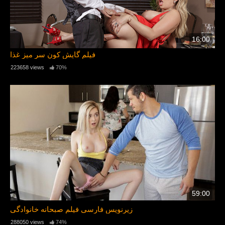
16:00
فیلم گایش کون سر میز غذا
223658 views
70%
59:00
زیرنویس فارسی فیلم صبحانه خانوادگی
288050 views
74%