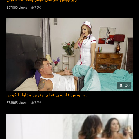
137096 views
73%
30:00
زیرنویس فارسی فیلم بهترین مداوا با کوس
578965 views
72%