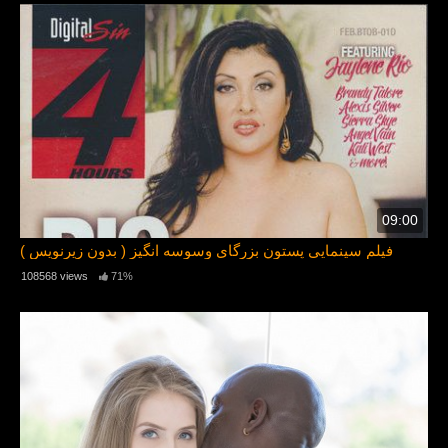
09:00
( بدون زیرنویس ) فیلم سینمایی پستون بزرگای وسوسه انگیز
108568 views
71%