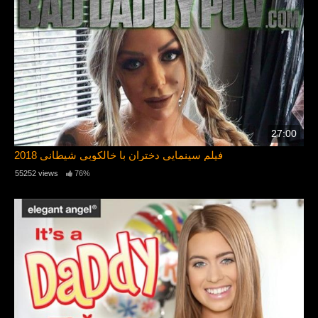
27:00
فیلم سینمایی دختران با خالکوبی شیطانی 2018
55252 views
76%