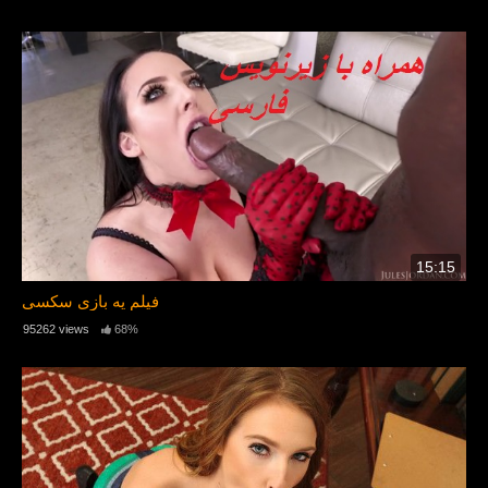
15:15
فیلم یه بازی سکسی
95262 views
68%