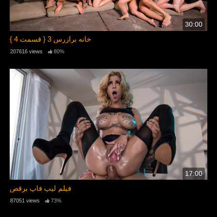
30:00
خانه برازرس 3 { قسمت 4 }
207616 views
80%
17:00
فیلم لیپ فاپ برقص
87051 views
73%