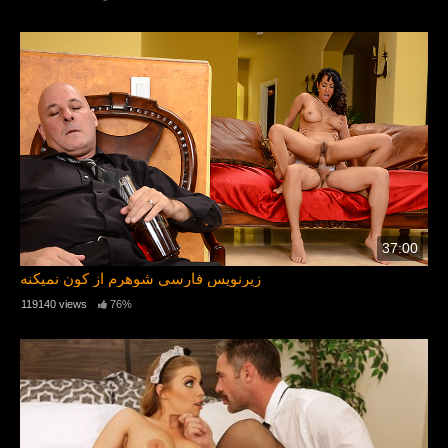
37:00
زیرنویس فارسی شوهرم از کون نمیکنه
119140 views
76%