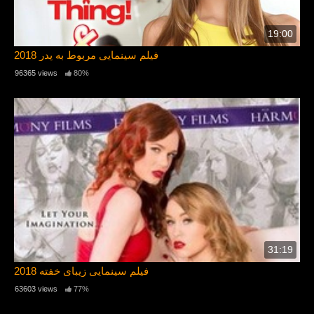
19:00
فیلم سینمایی مربوط به پدر 2018
96365 views
80%
31:19
فیلم سینمایی زیبای خفته 2018
63603 views
77%