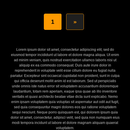
1
»
Lorem ipsum dolor sit amet, consectetur adipiscing elit, sed do
eiusmod tempor incididunt ut labore et dolore magna aliqua. Ut enim
ad minim veniam, quis nostrud exercitation ullamco laboris nisi ut
aliquip ex ea commodo consequat. Duis aute irure dolor in
reprehenderit in voluptate velit esse cillum dolore eu fugiat nulla
pariatur. Excepteur sint occaecat cupidatat non proident, sunt in culpa
qui officia deserunt mollit anim id est laborum. Sed ut perspiciatis
unde omnis iste natus error sit voluptatem accusantium doloremque
laudantium, totam rem aperiam, eaque ipsa quae ab illo inventore
veritatis et quasi architecto beatae vitae dicta sunt explicabo. Nemo
enim ipsam voluptatem quia voluptas sit aspernatur aut odit aut fugit,
sed quia consequuntur magni dolores eos qui ratione voluptatem
sequi nesciunt. Neque porro quisquam est, qui dolorem ipsum quia
dolor sit amet, consectetur, adipisci velit, sed quia non numquam eius
modi tempora incidunt ut labore et dolore magnam aliquam quaerat
voluptatem.