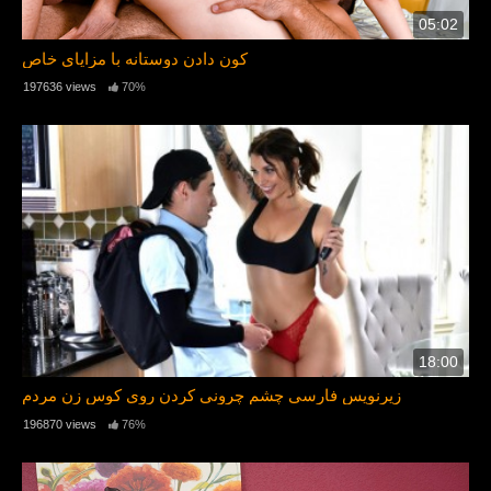
05:02
کون دادن دوستانه با مزایای خاص
197636 views
70%
18:00
زیرنویس فارسی چشم چرونی کردن روی کوس زن مردم
196870 views
76%