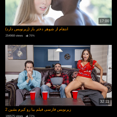
17:00
(زیرنویس دارد) انتقام از شوهر دختر باز
254968 views
76%
32:11
زیرنویس فارسی فیلم بیا رو کیرم بشین 2
186575 views
72%