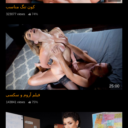
کون تنگ مناسب
323077 views
74%
25:00
فیلم آروم و سکسی
143841 views
75%