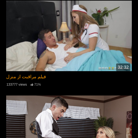
32:32
فیلم مراقبت از منزل
133777 views
71%