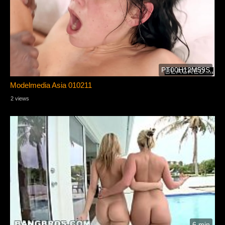
PT00H12M59S
Modelmedia Asia 010211
2 views
✔ www.newdumpspdf.com
6 min