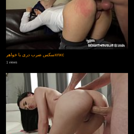
8 min
سکس ضرب دری با خواهرxnxc
1 views