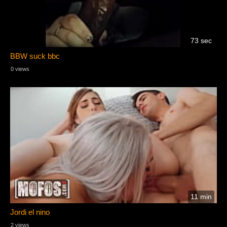
73 sec
BBW suck bbc
0 views
11 min
Jordi el nino
2 views