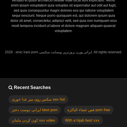
veritatis et quasi architecto beatae vitae dicta sunt explicabo. Nemo
enim ipsam voluptatem quia voluptas sit aspernatur aut odit aut fugit,
sed quia consequuntur magni dolores eos qui ratione voluptatem
sequi nesciunt. Neque porro quisquam est, qui dolorem ipsum quia
dolor sit amet, consectetur, adipisci velit, sed quia non numquam eius
modi tempora incidunt ut labore et dolore magnam aliquam quaerat
voluptatem.
2026 - xnxc irani porn ایرانی پورن بروزترین وبسایت سکسی. All rights reserved.
Recent Searches
سکس روی میز غذا خوری sex hot
فض غشاء الباكرة porn free
ایرانی دوست دختر best porn
کون کردن مامان xxx video
With a hijab best xxx