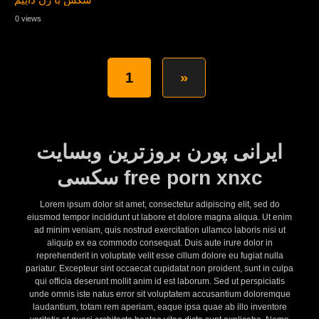
0 views
1
»
ایرانی پورن بروزترین وبسایت
سکسی free porn xnxc
Lorem ipsum dolor sit amet, consectetur adipiscing elit, sed do
eiusmod tempor incididunt ut labore et dolore magna aliqua. Ut enim
ad minim veniam, quis nostrud exercitation ullamco laboris nisi ut
aliquip ex ea commodo consequat. Duis aute irure dolor in
reprehenderit in voluptate velit esse cillum dolore eu fugiat nulla
pariatur. Excepteur sint occaecat cupidatat non proident, sunt in culpa
qui officia deserunt mollit anim id est laborum. Sed ut perspiciatis
unde omnis iste natus error sit voluptatem accusantium doloremque
laudantium, totam rem aperiam, eaque ipsa quae ab illo inventore