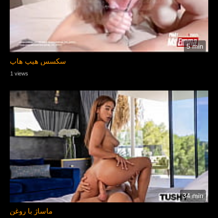
5 min
سکسس هیپ هاپ
1 views
34 min
ماساژ با روغن