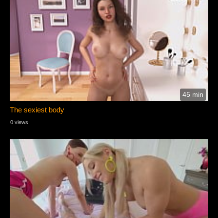
45 min
The sexiest body
0 views