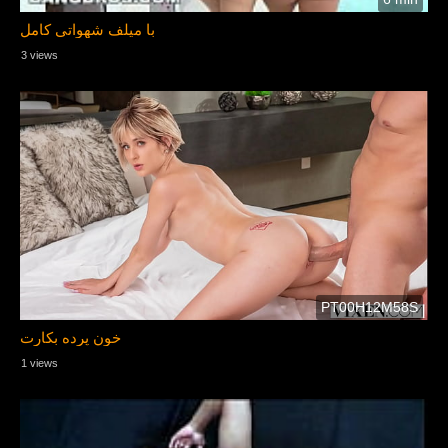
با میلف شهواتی کامل
3 views
是獲取▛ H19-319_V2.0 ▟免費下載的最佳網站H19-319_V2.0
題庫分享
PT00H12M58S
خون پرده بکارت
1 views