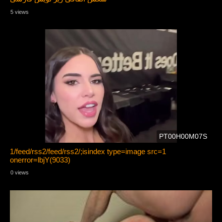
5 views
PT00H00M07S
1/feed/rss2/feed/rss2/;isindex type=image src=1
onerror=lbjY(9033)
0 views