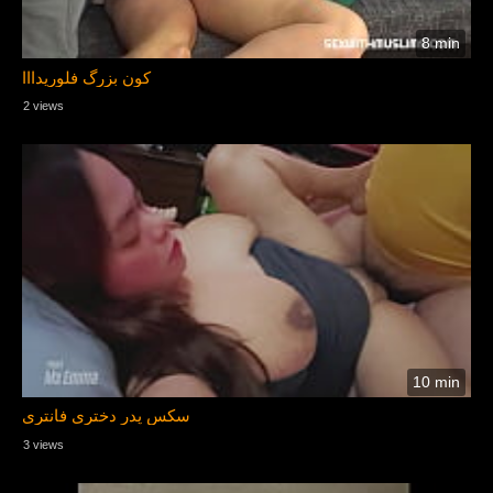
8 min
کون بزرگ فلوریدااا
2 views
10 min
سکس پدر دختری فانتری
3 views