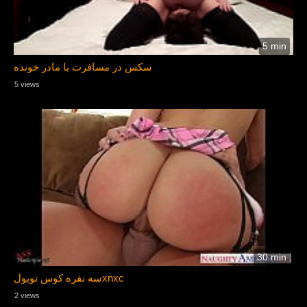
5 min
سکس در مسافرت با مادر خونده
5 views
30 min
سه نفره كوس توپولxnxc
2 views