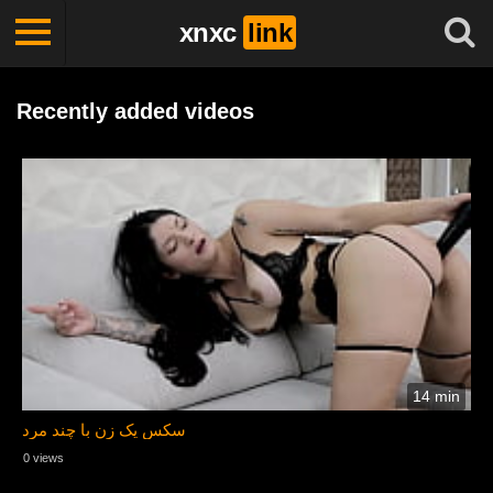
xnxc
link
Recently added videos
14 min
سکس یک زن با چند مرد
0 views