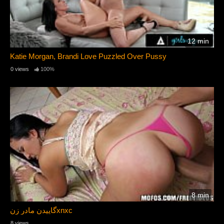
12 min
Katie Morgan, Brandi Love Puzzled Over Pussy
0 views
100%
8 min
گاییدن مادر زنxnxc
8 views