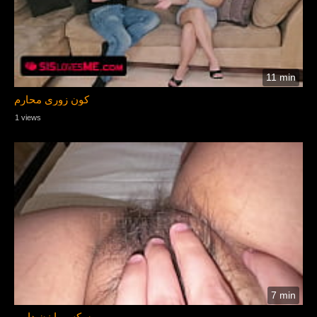
11 min
کون زوری محارم
1 views
7 min
سکس با زن داییم