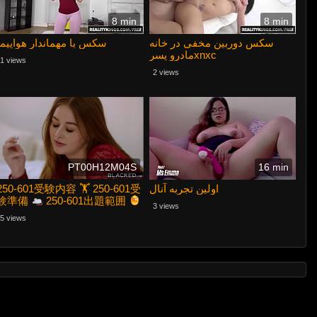
8 min
8 min
سکس دوربین مخفی در خانه
سکس با مهماندار هواپیما
مادرو پسرxnxc
1 views
2 views
PT00H12M04S
16 min
250-601受験内容 🏋 250-601受
اولین تجربه آنال
験準備
250-601出題範囲
3 views
➠ www.goshiken.com 🠰サイ
5 views
トにて最新➥ 250-601 🡄問題
集をダウンロード250-601出題
範囲