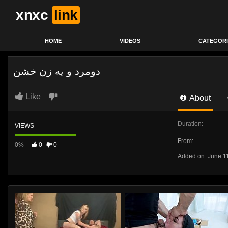
xnxc
link
HOME
VIDEOS
CATEGORI
دومرد و یه زن خشن
Like
About
Duration:
VIEWS
From:
0%
0
0
Added on: June 1