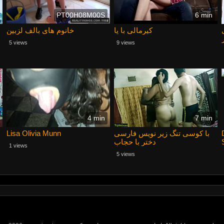
PT00H08M00S
6 min
کیرمالی با پا
خانوم های بالف لزبین
5 views
9 views
4 min
7 min
Lisa Olivia Munn
با کوسی تنگ زیر نویس فارسی
دختر با حجاب
1 views
5 views