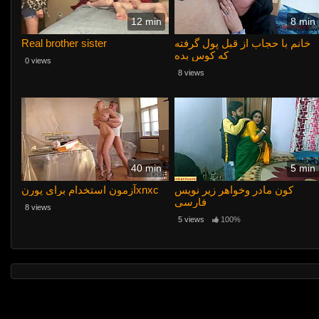
12 min
8 min
Real brother sister
خانم با حجاب از قبل پول گرفته
که کوس بده
0 views
8 views
40 min
5 min
کون مادر وخواهر زیر نویس
آزمون استخدام برای پورنxnxc
فارسی
8 views
5 views
100%