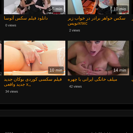
5 min
10 min
سکس خواهر برادر در خواب زیر
دانلود فیلم سکس آتوسا
نویسxnxc
0 views
2 views
10 min
14 min
میلف خانگی ایرانی با چهره
فيلم سکسی کوردی بوکان جدید
جدید واقعی x,,
42 views
34 views