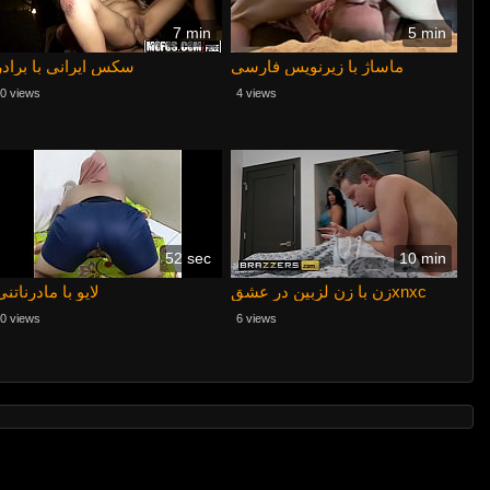
7 min
5 min
ماساژ با زیرنویس فارسی
سکس ایرانی با برادر
0 views
4 views
52 sec
10 min
زن با زن لزبین در عشقxnxc
لایو با مادرناتنی
0 views
6 views