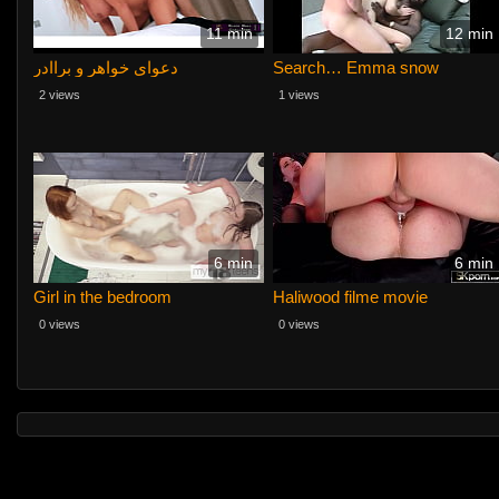
11 min
12 min
دعوای خواهر و براادر
Search… Emma snow
2 views
1 views
6 min
6 min
Girl in the bedroom
Haliwood filme movie
0 views
0 views