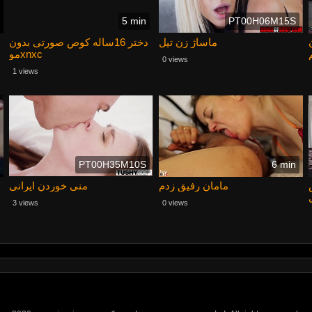
5 min
PT00H06M15S
ماساژ زن تپل
دختر 16ساله کوص صورتی بدون
موxnxc
0 views
1 views
PT00H35M10S
6 min
مامان رفیق زدم
منی خوردن ایرانی
3 views
0 views