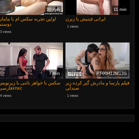
30 min
11 min
ایرانی فیتیش پا زیرن
اولین تجربه سکس ام با مامان
دوستم
1 views
3 views
7 min
PT00H12M13S
فیلم پارسا و مادرش گیر کرده زیر
سکس با خواهر ناتنی با زیرنویس
صندلی
فارسیxnxc
4 views
1 views