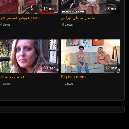
12 min
5 min
ماساژ مامان ایرانی
تعويض همسر خودxnxc
4 views
0 views
53 sec
12 min
فیلم صحنه دار
Big ass mom
1 views
1 views