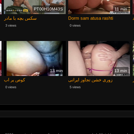
PT00H10M43S
11 min
سکس بچه با مادر
Dorm sam atusa rashti
3 views
0 views
13 min
13 min
زوری خشن تجاوز ایرانی
کوص پر اب
0 views
5 views