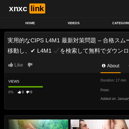
xnxc
link
HOME
VIDEOS
CATEGORI
実用的なCIPS L4M1 最新対策問題 – 合格ス
移動し、✔ L4M1
を検索して無料でダウンロ
Like
About
Duration: 17 min
VIEWS
From:
0%
0
0
Added on: Januar