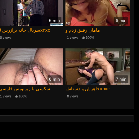
6 min
6 min
مامان رفیق زدم و
سریال خانه برازرس 3xnxc
0 views
1 views
100%
8 min
7 min
خاهرش و دستاشxnxc
سکسی با زیرنویس فارسی
1 views
100%
0 views