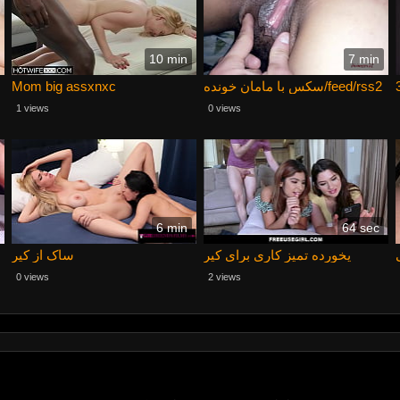
10 min
7 min
Mom big assxnxc
سکس با مامان خونده/feed/rss2
1 views
0 views
6 min
64 sec
یخورده تمیز کاری برای کیر
ساک از کیر
0 views
2 views