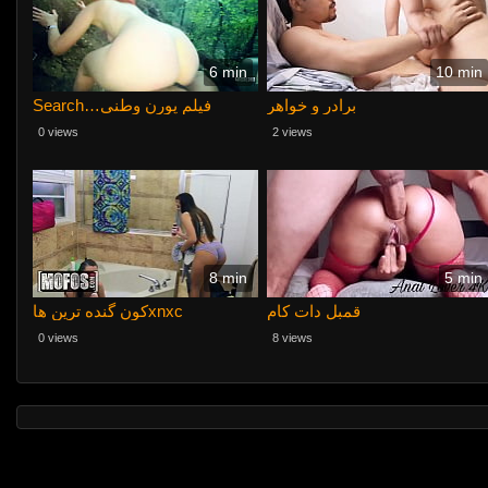
6 min
10 min
برادر و خواهر
Search…فیلم پورن وطنی
0 views
2 views
8 min
5 min
قمبل دات کام
کون گنده ترین هاxnxc
0 views
8 views