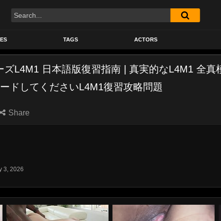
Search
ES
TAGS
ACTORS
ムーズL4M1 日本語版復習指南 | 真実的なL4M1 全
ードしてくださいL4M1復習攻略問題
Share
y 3, 2026