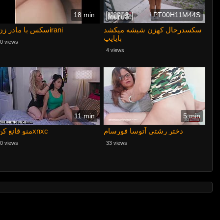
18 min
PT00H11M44S
سکسدرحال کهزن شیشه میکشد
سکس با مادر زنirani
باپایپ
0 views
4 views
11 min
5 min
دختر رشتی آتوسا فورسام
منو قانع کنxnxc
0 views
33 views