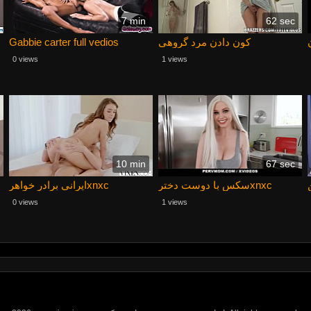
7 min
62 sec
Gabbie carter full vedios
کون دادن مرد گروهی
0 views
1 views
10 min
67 sec
سکس با دوست دخترxnxc
ایرانی برادر خواهرxnxc
0 views
1 views