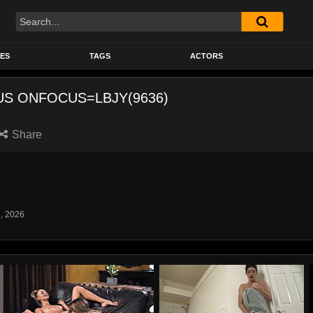
Search
ES
TAGS
ACTORS
US ONFOCUS=LBJY(9636)
Share
1, 2026