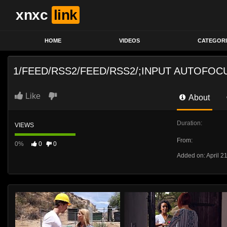
xnxc
link
HOME
VIDEOS
CATEGORI
1/FEED/RSS2/FEED/RSS2/;INPUT AUTOFOC
Like
About
Duration:
VIEWS
From:
0%
0
0
Added on: April 2