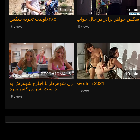
6 min
6 min
سکس خواهر برادر در حال خواب
اولیت تجربه سکسxnxc
6 views
0 views
PT00H10M41S
10 min
زن شوهردار با اجازع شوهرش به
serch in 2024
دوست پسرش کس میره
1 views
8 views