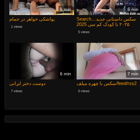
6 min
6 min
Search…سکس داستانی جدید
یواشکی خواهر در حمام
۲۰۲۵ با کودک کم سن 2025
1 views
5 views
6 min
7 min
سکس با چهره میلف/feed/rss2
دوست دختر ایرانی
7 views
0 views