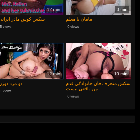
12 min
3 min
سکس کوس مادر ایرانی
5 views
0 views
12 min
10 min
سکس منحرف فان خانوادګی قدم
دو مرد دوزن
من واقعی نیست
1 views
0 views