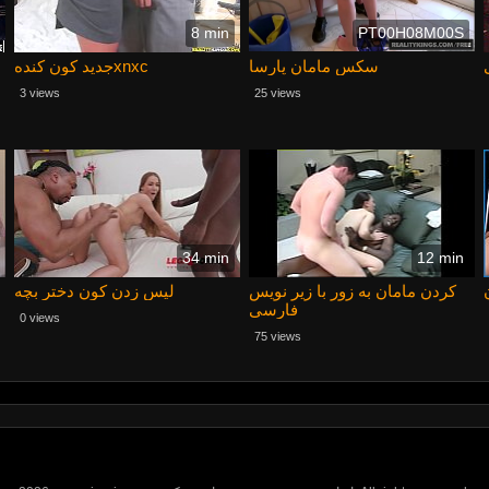
8 min
PT00H08M00S
سکس مامان پارسا
جدید کون کندهxnxc
3 views
25 views
34 min
12 min
کردن مامان به زور با زیر نویس
لیس زدن کون دختر بچه
فارسی
0 views
75 views