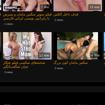
7 min
13 min
قذف داخل الکس
فیلم سوپر سکس مامان و پسرش
ف
با زایرانییر نویسی ایرانی فارسی
2 views
1 views
12 min
6 min
سکس مامان کون بزرگ
صحنه‌های سکسی فیلم شکار
چیان شگفت‌انگیز
0 views
3 views