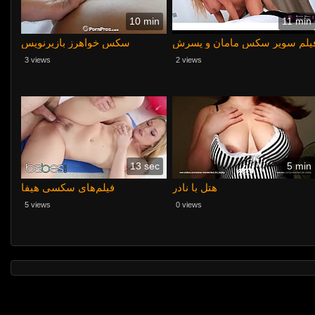
10 min
11 min
یلم سوپر سکس مامان و پسرش
سکس خواهرز بازیرنویس
3 views
2 views
13 sec
5 min
هتل با نادر
فیلم‌های سکسی هیفا
5 views
0 views