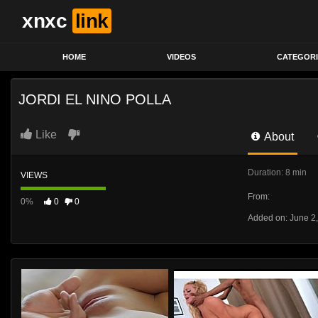
xnxc
link
HOME
VIDEOS
CATEGORI
JORDI EL NINO POLLA
Like
About
Duration: 8 min
VIEWS
From:
0%
0
0
Added on: June 2