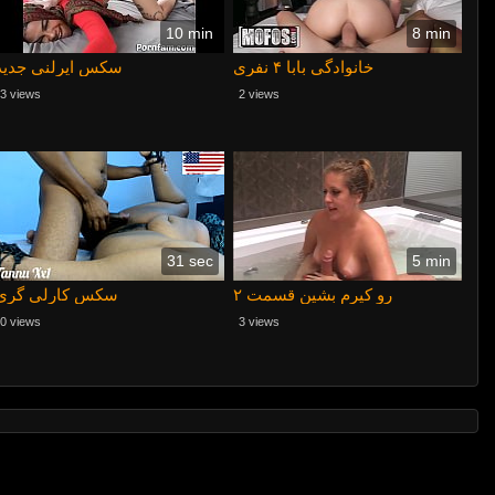
10 min
8 min
خانوادگی بابا ۴ نفری
سکس ایرلنی جدید
3 views
2 views
31 sec
5 min
رو کیرم بشین قسمت ۲
سکس کارلی گری
0 views
3 views